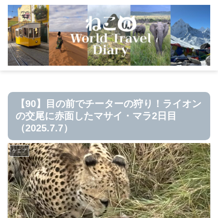
【90】目の前でチーターの狩り！ライオン
の交尾に赤面したマサイ・マラ2日目
（2025.7.7）
ケニア