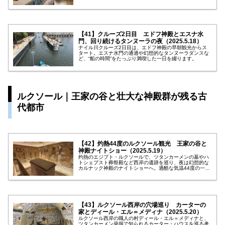
ッキ時間まで、濃密すぎる一日をリアルに綴ります。
【41】クルーズ2日目 エドフ神殿とエスナ水
門、回り続けるタンヌーラの夜（2025.5.18）
ナイル川クルーズ2日目は、エドフ神殿の早朝観光からス
タート。エスナ水門の通過や幻想的なタンヌーラダンスな
ど、“船の時間”をたっぷり満喫した一日を綴ります。
ルクソール｜王家の谷と壮大な神殿群が残る古
代都市
【42】灼熱44度のルクソール観光 王家の谷と
神殿ナイトショー（2025.5.19）
灼熱のエジプト・ルクソールで、ツタンカーメンの墓やハ
トシェプスト葬祭殿など西岸の遺跡を巡り、夜は幻想的な
カルナック神殿のナイトショーへ。過酷な気温44度の一日
を振り返るリアルな旅日記。
【43】ルクソール西岸の穴場巡り カーターの
家とディール・エル＝メディナ（2025.5.20）
ルクソール西岸の職人の村ディール・エル＝メディナと、
ツタンカーメン発掘で知られるカーター・ハウスを巡る考