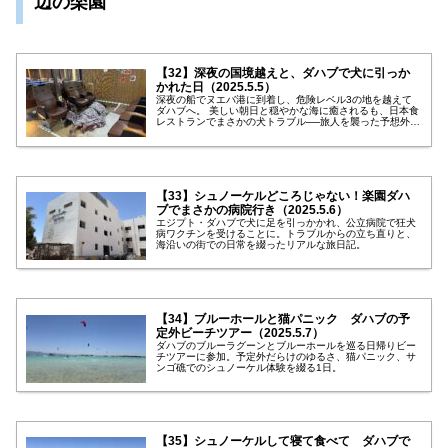
辺の楽園
【32】深夜の国境越えと、ダハブで犬に引っか
かれた日（2025.5.5）
深夜の船でヌエバ港に到着し、危険レベル3の地を越えて
ダハブへ。 美しい朝日と穏やかな海に癒されるも、日本食
レストランでまさかの犬トラブル──旅人を襲った予想外の
出来事とは？
【33】シュノーケルどころじゃない！楽園ダハ
ブでまさかの病院行き（2025.5.6）
エジプト・ダハブで犬に足を引っかかれ、公立病院で狂犬
病ワクチンを受けることに。トラブルからの立ち直りと、
海沿いの街での日常を綴ったリアルな旅日記。
【34】ブルーホールと猫パニック ダハブの予
定外ビーチツアー（2025.5.7）
ダハブのブルーラグーンとブルーホールを巡る日帰りビー
チツアーに参加。予定外だらけのゆるさ、猫パニック、サ
ンゴ礁でのシュノーケル体験を綴る1日。
【35】シュノーケルして寝て食べて ダハブで