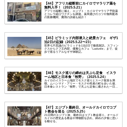
【44】アフリカ縦断前にカイロでマラリア薬を
無料入手！（2025.5.21）
アフリカ縦断に備え、エジプト・カイロでマラリア予防薬
とコレラ経口ワクチンを調達。薬局選びのコツや無料配布
の医療機関、費用の詳細も紹介！
【45】ピラミッド内部潜入と絶景カフェ ギザ1
泊2日の記録（2025.5.22〜23）
世界七不思議のピラミッドを1泊2日で徹底探訪。スフィン
クスからクフ王内部、優雅なカフェ「Ladurée」まで、徒
歩で巡るリアルなギザ体験記。
【46】モスク巡りの締めは天ぷら定食 イスラ
ーム地区と日本食「牧野」（2025.5.24）
カイロのイスラーム地区でモスク巡りとスーク散策を満
喫。ムハンマド・アリー・モスクや死者の町を歩いた後、
日本食レストラン「牧野」で天ぷら定食に癒された一日を
綴る。
【47】エジプト最終日、オールドカイロでコプ
ト教会を巡る（2025.5.25）
21日間のエジプト旅、最終日はコプト教会巡り。オールド
カイロの歴史ある教会や博物館を訪れ、締めの夕食に思い
を馳せる。