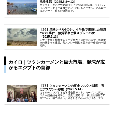
沈没生活（2025.5.8〜12）
エジプト・ダハブでの沈没ライフを5日間記録。ライトハ
ウスリーフやイールガーデンでのシュノーケル、絶品ロー
カルフード、猫との攻防まで。
【36】危険レベル3のシナイ半島で遭遇した狂気
のバス事件 無賃乗車と紫スプレーの女
（2025.5.13）
シナイ半島を横断するダハブ発カイロ行きバスで、無賃乗
車の異常者と遭遇。紫スプレー騒動と置き去り作戦の一部
始終。
カイロ｜ツタンカーメンと巨大市場、混沌が広
がるエジプトの首都
【37】ツタンカーメンの黄金マスクと対面 夜
はアスワンへ移動（2025.5.14）
カイロのエジプト考古学博物館でツタンカーメンの黄金マ
スクや副葬品を見学し、歴史に浸る1日。夜は飛行機でア
スワンへ。宿で出会ったやさしさに心がほどける、エジプ
ト旅の記録。