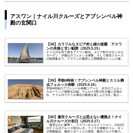
アスワン｜ナイル川クルーズとアブシンベル神
殿の玄関口
【38】カラフルなヌビア村と緑の楽園 アスワ
ンの舟旅と甘い勧誘（2025.5.15）
ナイル川を舟で巡るアスワン観光。ヌビア村やボタニカル
ガーデン、夕暮れのフェルッカ体験、そして格安クルーズ
の勧誘劇まで…アスワンの風景と人間模様をたっぷり綴っ
た1日。
【39】早朝4時発！アブシンベル神殿とスリル満
点フェルッカ体験（2025.5.16）
早朝4時発のアブシンベル神殿ツアーと、夕方のフェルッ
カセーリング体験を記録。ラムセス2世の巨大像に圧倒さ
れ、ナイル川でスリル満点の船旅を楽しんだ1日。旅人と
の出会いと優しい宿の人々との交流も描きます。
【40】激安クルーズとは思えない優雅さ！ナイ
ル川クルーズの初日（2025.5.17）
「激安なのに豪華！」アスワンからルクソールへ、2泊3日
のナイル川クルーズ初日レポ。フィラエ神殿やコム・オン
ボ神殿観光、物売りボートとの攻防、船内グルメや夜のデ