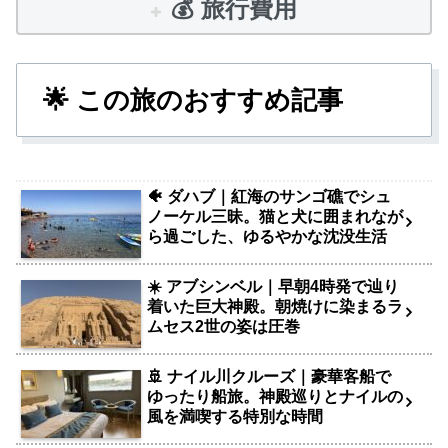
💰️ 旅行費用
🌟 この旅のおすすめ記事
🐠 ダハブ｜紅海のサンゴ礁でシュ
ノーケル三昧。猫と犬に囲まれなが
ら過ごした、ゆるやかな沈没生活
☀️ アブシンベル｜早朝4時発で辿り
着いた巨大神殿。朝焼けに染まるラ
ムセス2世の姿は圧巻
🚢 ナイル川クルーズ｜豪華客船で
ゆったり船旅。神殿巡りとナイルの
風を満喫する特別な時間