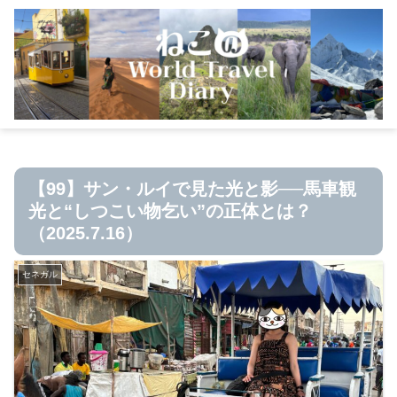
【99】サン・ルイで見た光と影──馬車観
光と“しつこい物乞い”の正体とは？
（2025.7.16）
セネガル