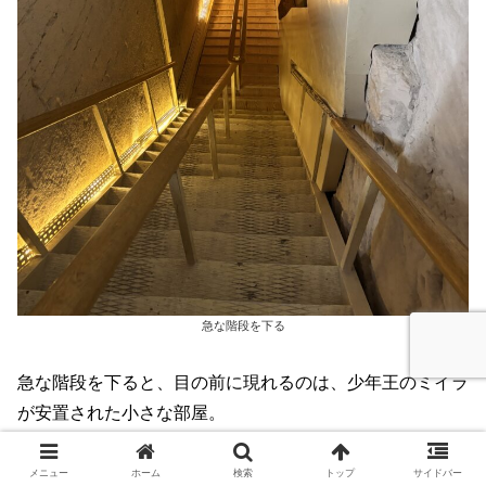
急な階段を下る
急な階段を下ると、目の前に現れるのは、少年王のミイラ
が安置された小さな部屋。
メニュー
ホーム
検索
トップ
サイドバー