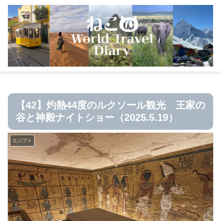
【42】灼熱44度のルクソール観光 王家の
谷と神殿ナイトショー（2025.5.19）
エジプト