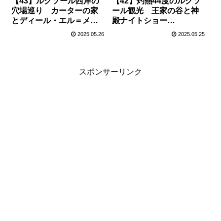
【43】ルクソール西岸の
【42】灼熱44度のルクソ
穴場巡り カーターの家
ール観光 王家の谷と神
とディール・エル＝メデ
殿ナイトショー
ィナ（2025.5.20）
（2025.5.19）
2025.05.26
2025.05.25
スポンサーリンク