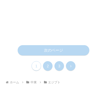
次のページ
次
1
2
3
へ
ホーム
中東
エジプト