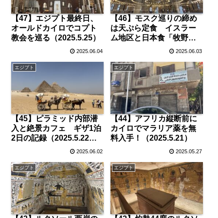
【47】エジプト最終日、
【46】モスク巡りの締め
オールドカイロでコプト
は天ぷら定食 イスラー
教会を巡る（2025.5.25）
ム地区と日本食「牧野」
（2025.5.24）
2025.06.04
2025.06.03
エジプト
エジプト
【45】ピラミッド内部潜
【44】アフリカ縦断前に
入と絶景カフェ ギザ1泊
カイロでマラリア薬を無
2日の記録（2025.5.22〜
料入手！（2025.5.21）
23）
2025.06.02
2025.05.27
エジプト
エジプト